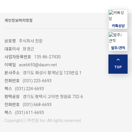
개인정보처리방침
카톡상담
상호명
주식회사 천문
발주/견적
대표이사
장경근
사업자등록번호
135-86-27430
이메일
ace6693@daum.net
TOP
본사주소
경기도 화성시 황계남길 123번길 1
전화번호
(031) 225-6693
팩스
(031) 224-6693
평택공장
경기도 평택시 고덕면 청원로 732-6
전화번호
(031) 668-6693
팩스
(031) 611-6693
Copyrightⓒ ㈜천문 lnc. All rights reserved.