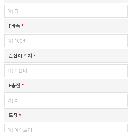
F바폭
*
손잡이 위치
*
F충진
*
도장
*