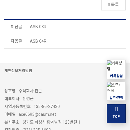
목록
이전글
ASB 03R
다음글
ASB 04R
개인정보처리방침
카톡상담
상호명
주식회사 천문
발주/견적
대표이사
장경근
사업자등록번호
135-86-27430
이메일
ace6693@daum.net
TOP
본사주소
경기도 화성시 황계남길 123번길 1