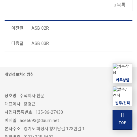
목록
이전글
ASB 02R
다음글
ASB 03R
개인정보처리방침
카톡상담
상호명
주식회사 천문
발주/견적
대표이사
장경근
사업자등록번호
135-86-27430
이메일
ace6693@daum.net
TOP
본사주소
경기도 화성시 황계남길 123번길 1